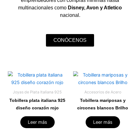
emprendedores con compras minimas hasta
multinacionales como
Disney, Avon y Atletico
nacional.
CONÓCENOS
Joyas de Plata Italiana 925
Accesorios de Acero
Tobillera plata italiana 925
Tobillera mariposas y
diseño corazón rojo
circones blancos Brilho
Leer más
Leer más