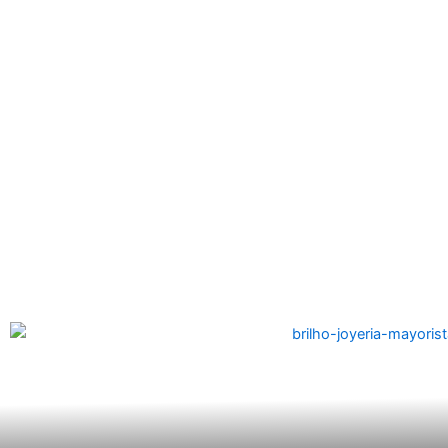
Click aquí
canaldigital@brilhojoias.cl